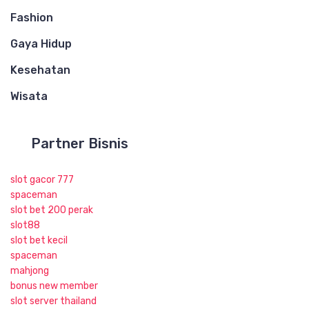
Fashion
Gaya Hidup
Kesehatan
Wisata
Partner Bisnis
slot gacor 777
spaceman
slot bet 200 perak
slot88
slot bet kecil
spaceman
mahjong
bonus new member
slot server thailand