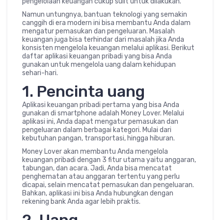
pengelolaan keuangan cukup sulit untuk dilakukan.
Namun untungnya, bantuan teknologi yang semakin
canggih di era modern ini bisa membantu Anda dalam
mengatur pemasukan dan pengeluaran. Masalah
keuangan juga bisa terhindar dari masalah jika Anda
konsisten mengelola keuangan melalui aplikasi. Berikut
daftar aplikasi keuangan pribadi yang bisa Anda
gunakan untuk mengelola uang dalam kehidupan
sehari-hari.
1. Pencinta uang
Aplikasi keuangan pribadi pertama yang bisa Anda
gunakan di smartphone adalah Money Lover. Melalui
aplikasi ini, Anda dapat mengatur pemasukan dan
pengeluaran dalam berbagai kategori. Mulai dari
kebutuhan pangan, transportasi, hingga hiburan.
Money Lover akan membantu Anda mengelola
keuangan pribadi dengan 3 fitur utama yaitu anggaran,
tabungan, dan acara. Jadi, Anda bisa mencatat
penghematan atau anggaran tertentu yang perlu
dicapai, selain mencatat pemasukan dan pengeluaran.
Bahkan, aplikasi ini bisa Anda hubungkan dengan
rekening bank Anda agar lebih praktis.
2. Uang