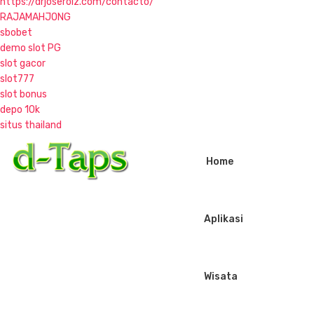
https://drjoseroiz.com/contacto/
RAJAMAHJONG
sbobet
demo slot PG
slot gacor
slot777
slot bonus
depo 10k
situs thailand
S
k
Home
i
p
t
o
Aplikasi
c
o
n
Wisata
t
e
n