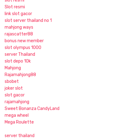
slot resmi
Slot resmi
link slot gacor
slot server thailand no 1
mahjong ways
rajascatter88
bonus new member
slot olympus 1000
server Thailand
slot depo 10k
Mahjong
Rajamahjong88
sbobet
joker slot
slot gacor
rajamahjong
Sweet Bonanza CandyLand
mega wheel
Mega Roulette
server thailand