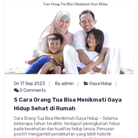
On 17 Sep 2023
By admin
Gaya Hidup
0 Comments
5 Cara Orang Tua Bisa Menikmati Gaya
Hidup Sehat di Rumah
Cara Orang Tua Bisa Menikmati Gaya Hidup – Selama
beberapa tahun terakhir, terdapat peningkatan fokus
pada kesehatan dan kualitas hidup lansia. Penuaan
positif mengambil pendekatan yang lebih holistik