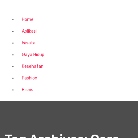
Home
Aplikasi
Wisata
Gaya Hidup
Kesehatan
Fashion
Bisnis