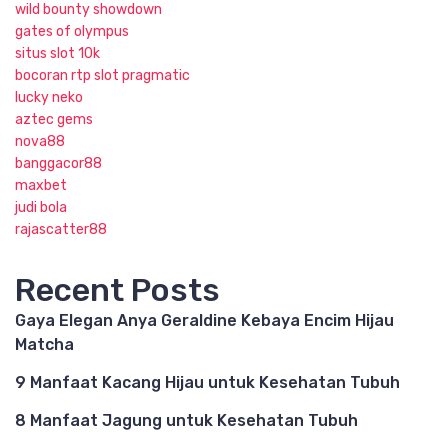
wild bounty showdown
gates of olympus
situs slot 10k
bocoran rtp slot pragmatic
lucky neko
aztec gems
nova88
banggacor88
maxbet
judi bola
rajascatter88
Recent Posts
Gaya Elegan Anya Geraldine Kebaya Encim Hijau
Matcha
9 Manfaat Kacang Hijau untuk Kesehatan Tubuh
8 Manfaat Jagung untuk Kesehatan Tubuh