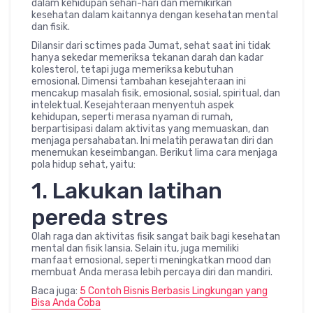
dalam kehidupan sehari-hari dan memikirkan
kesehatan dalam kaitannya dengan kesehatan mental
dan fisik.
Dilansir dari sctimes pada Jumat, sehat saat ini tidak
hanya sekedar memeriksa tekanan darah dan kadar
kolesterol, tetapi juga memeriksa kebutuhan
emosional. Dimensi tambahan kesejahteraan ini
mencakup masalah fisik, emosional, sosial, spiritual, dan
intelektual. Kesejahteraan menyentuh aspek
kehidupan, seperti merasa nyaman di rumah,
berpartisipasi dalam aktivitas yang memuaskan, dan
menjaga persahabatan. Ini melatih perawatan diri dan
menemukan keseimbangan. Berikut lima cara menjaga
pola hidup sehat, yaitu:
1. Lakukan latihan
pereda stres
Olah raga dan aktivitas fisik sangat baik bagi kesehatan
mental dan fisik lansia. Selain itu, juga memiliki
manfaat emosional, seperti meningkatkan mood dan
membuat Anda merasa lebih percaya diri dan mandiri.
Baca juga:
5 Contoh Bisnis Berbasis Lingkungan yang
Bisa Anda Coba