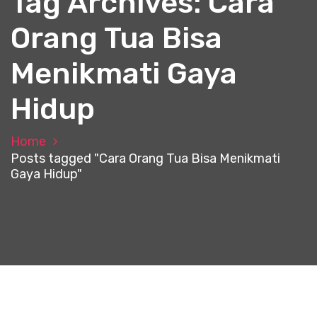
Tag Archives: Cara
Orang Tua Bisa
Menikmati Gaya
Hidup
Home
Posts tagged "Cara Orang Tua Bisa Menikmati
Gaya Hidup"