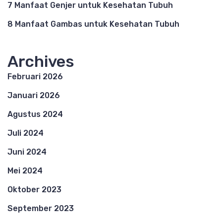
7 Manfaat Genjer untuk Kesehatan Tubuh
8 Manfaat Gambas untuk Kesehatan Tubuh
Archives
Februari 2026
Januari 2026
Agustus 2024
Juli 2024
Juni 2024
Mei 2024
Oktober 2023
September 2023