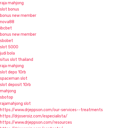
raja mahjong
slot bonus
bonus new member
nova88
ibcbet
bonus new member
sbobet
slot 5000
judi bola
situs slot thailand
raja mahjong
slot depo 10rb
spaceman slot
slot deposit 10rb
mahjong
sbotop
rajamahjong slot
https://www.drjeppson.com/our-services--treatments
https://drjoseroiz.com/especialista/
https://www.drjeppson.com/resources