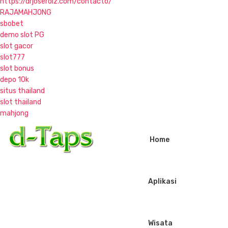
https://drjoseroiz.com/contacto/
RAJAMAHJONG
sbobet
demo slot PG
slot gacor
slot777
slot bonus
depo 10k
situs thailand
slot thailand
mahjong
S
k
Home
i
p
t
o
Aplikasi
c
o
n
Wisata
t