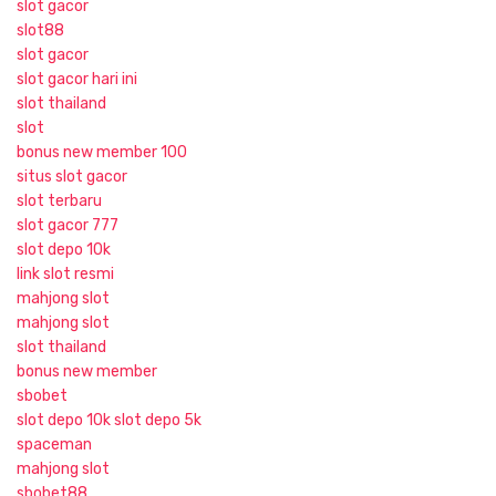
slot gacor
slot88
slot gacor
slot gacor hari ini
slot thailand
slot
bonus new member 100
situs slot gacor
slot terbaru
slot gacor 777
slot depo 10k
link slot resmi
mahjong slot
mahjong slot
slot thailand
bonus new member
sbobet
slot depo 10k
slot depo 5k
spaceman
mahjong slot
sbobet88