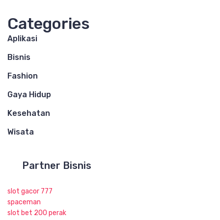
Categories
Aplikasi
Bisnis
Fashion
Gaya Hidup
Kesehatan
Wisata
Partner Bisnis
slot gacor 777
spaceman
slot bet 200 perak