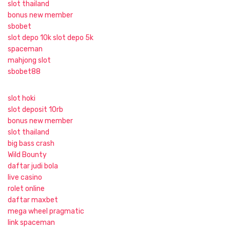
slot thailand
bonus new member
sbobet
slot depo 10k
slot depo 5k
spaceman
mahjong slot
sbobet88
slot hoki
slot deposit 10rb
bonus new member
slot thailand
big bass crash
Wild Bounty
daftar judi bola
live casino
rolet online
daftar maxbet
mega wheel pragmatic
link spaceman