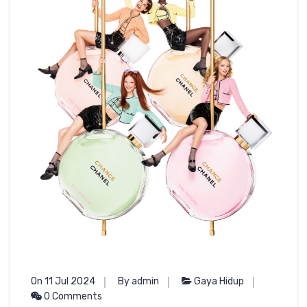
On 11 Jul 2024
By admin
Gaya Hidup
0 Comments