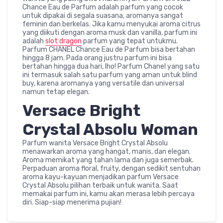
Chance Eau de Parfum adalah parfum yang cocok
untuk dipakai di segala suasana, aromanya sangat
feminin dan berkelas. Jika kamu menyukai aroma citrus
yang diikuti dengan aroma musk dan vanilla, parfum ini
adalah
slot dragon
parfum yang tepat untukmu.
Parfum CHANEL Chance Eau de Parfum bisa bertahan
hingga 8 jam. Pada orang justru parfum ini bisa
bertahan hingga dua hari, lho! Parfum Chanel yang satu
ini termasuk salah satu parfum yang aman untuk blind
buy, karena aromanya yang versatile dan universal
namun tetap elegan.
Versace Bright
Crystal Absolu Woman
Parfum wanita Versace Bright Crystal Absolu
menawarkan aroma yang hangat, manis, dan elegan.
Aroma memikat yang tahan lama dan juga semerbak.
Perpaduan aroma floral, fruity, dengan sedikit sentuhan
aroma kayu-kayuan menjadikan parfum Versace
Crystal Absolu pilihan terbaik untuk wanita. Saat
memakai parfum ini, kamu akan merasa lebih percaya
diri. Siap-siap menerima pujian!