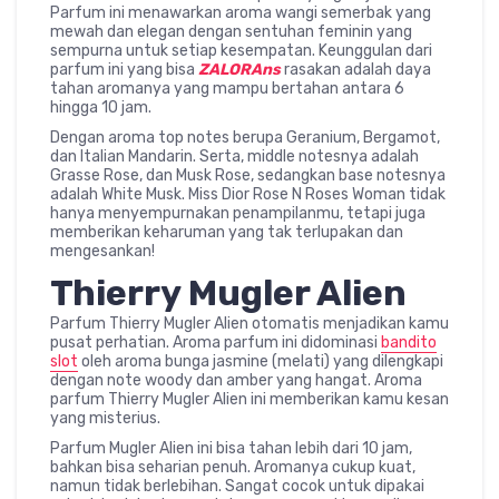
Parfum ini menawarkan aroma wangi semerbak yang
mewah dan elegan dengan sentuhan feminin yang
sempurna untuk setiap kesempatan. Keunggulan dari
parfum ini yang bisa
ZALORAns
rasakan adalah daya
tahan aromanya yang mampu bertahan antara 6
hingga 10 jam.
Dengan aroma top notes berupa Geranium, Bergamot,
dan Italian Mandarin. Serta, middle notesnya adalah
Grasse Rose, dan Musk Rose, sedangkan base notesnya
adalah White Musk. Miss Dior Rose N Roses Woman tidak
hanya menyempurnakan penampilanmu, tetapi juga
memberikan keharuman yang tak terlupakan dan
mengesankan!
Thierry Mugler Alien
Parfum Thierry Mugler Alien otomatis menjadikan kamu
pusat perhatian. Aroma parfum ini didominasi
bandito
slot
oleh aroma bunga jasmine (melati) yang dilengkapi
dengan note woody dan amber yang hangat. Aroma
parfum Thierry Mugler Alien ini memberikan kamu kesan
yang misterius.
Parfum Mugler Alien ini bisa tahan lebih dari 10 jam,
bahkan bisa seharian penuh. Aromanya cukup kuat,
namun tidak berlebihan. Sangat cocok untuk dipakai