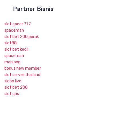
Partner Bisnis
slot gacor 777
spaceman
slot bet 200 perak
slot88
slot bet kecil
spaceman
mahjong
bonus new member
slot server thailand
sicbo live
slot bet 200
slot qris