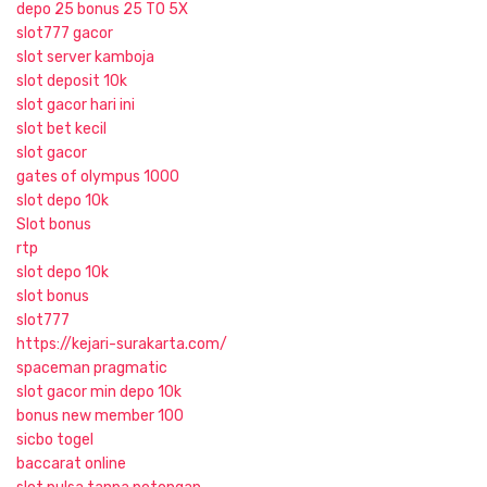
depo 25 bonus 25 TO 5X
slot777 gacor
slot server kamboja
slot deposit 10k
slot gacor hari ini
slot bet kecil
slot gacor
gates of olympus 1000
slot depo 10k
Slot bonus
rtp
slot depo 10k
slot bonus
slot777
https://kejari-surakarta.com/
spaceman pragmatic
slot gacor min depo 10k
bonus new member 100
sicbo togel
baccarat online