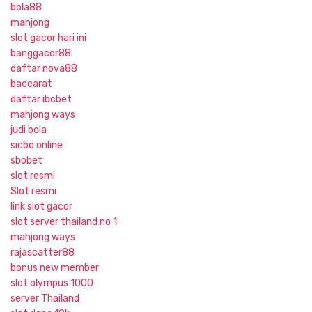
bola88
mahjong
slot gacor hari ini
banggacor88
daftar nova88
baccarat
daftar ibcbet
mahjong ways
judi bola
sicbo online
sbobet
slot resmi
Slot resmi
link slot gacor
slot server thailand no 1
mahjong ways
rajascatter88
bonus new member
slot olympus 1000
server Thailand