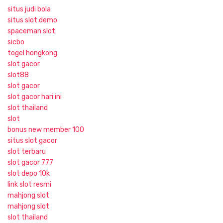
situs judi bola
situs slot demo
spaceman slot
sicbo
togel hongkong
slot gacor
slot88
slot gacor
slot gacor hari ini
slot thailand
slot
bonus new member 100
situs slot gacor
slot terbaru
slot gacor 777
slot depo 10k
link slot resmi
mahjong slot
mahjong slot
slot thailand