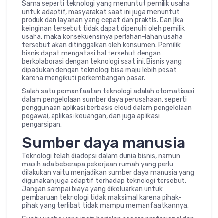
Sama seperti teknologi yang menuntut pemilik usaha
untuk adaptif, masyarakat saat ini juga menuntut
produk dan layanan yang cepat dan praktis. Dan jika
keinginan tersebut tidak dapat dipenuhi oleh pemilik
usaha, maka konsekuensinya perlahan-lahan usaha
tersebut akan ditinggalkan oleh konsumen. Pemilik
bisnis dapat mengatasi hal tersebut dengan
berkolaborasi dengan teknologi saat ini. Bisnis yang
dipadukan dengan teknologi bisa maju lebih pesat
karena mengikuti perkembangan pasar.
Salah satu pemanfaatan teknologi adalah otomatisasi
dalam pengelolaan sumber daya perusahaan. seperti
penggunaan aplikasi berbasis cloud dalam pengelolaan
pegawai, aplikasi keuangan, dan juga aplikasi
pengarsipan.
Sumber daya manusia
Teknologi telah diadopsi dalam dunia bisnis, namun
masih ada beberapa pekerjaan rumah yang perlu
dilakukan yaitu menjadikan sumber daya manusia yang
digunakan juga adaptif terhadap teknologi tersebut.
Jangan sampai biaya yang dikeluarkan untuk
pembaruan teknologi tidak maksimal karena pihak-
pihak yang terlibat tidak mampu memanfaatkannya.