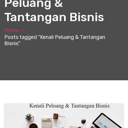
Peluang &
Tantangan Bisnis
Home
Posts tagged "Kenali Peluang & Tantangan
Bisnis"