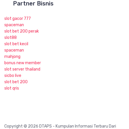
Partner Bisnis
slot gacor 777
spaceman
slot bet 200 perak
slot88
slot bet kecil
spaceman
mahjong
bonus new member
slot server thailand
sicbo live
slot bet 200
slot qris
Copyright © 2026 DTAPS - Kumpulan Informasi Terbaru Dari