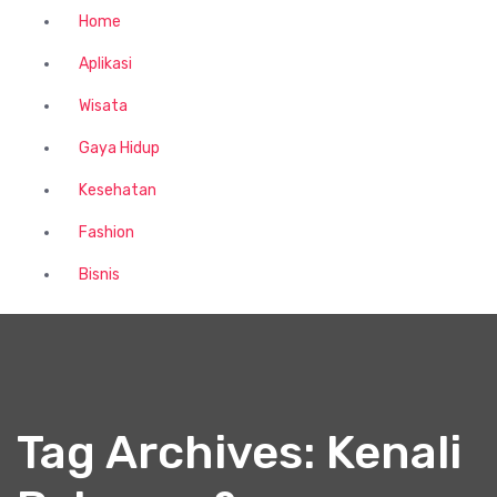
Home
Aplikasi
Wisata
Gaya Hidup
Kesehatan
Fashion
Bisnis
Tag Archives: Kenali