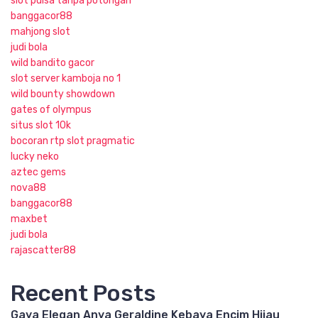
slot pulsa tanpa potongan
banggacor88
mahjong slot
judi bola
wild bandito gacor
slot server kamboja no 1
wild bounty showdown
gates of olympus
situs slot 10k
bocoran rtp slot pragmatic
lucky neko
aztec gems
nova88
banggacor88
maxbet
judi bola
rajascatter88
Recent Posts
Gaya Elegan Anya Geraldine Kebaya Encim Hijau