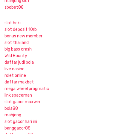
mahjong slot
sbobet88
slot hoki
slot deposit 10rb
bonus new member
slot thailand
big bass crash
Wild Bounty
daftar judi bola
live casino
rolet online
daftar maxbet
mega wheel pragmatic
link spaceman
slot gacor maxwin
bola88
mahjong
slot gacor hari ini
banggacor88