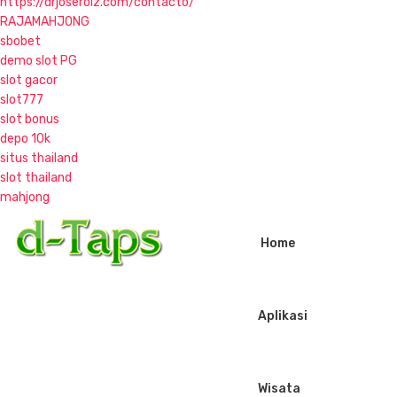
https://drjoseroiz.com/contacto/
RAJAMAHJONG
sbobet
demo slot PG
slot gacor
slot777
slot bonus
depo 10k
situs thailand
slot thailand
mahjong
S
k
Home
i
p
t
o
Aplikasi
c
o
n
Wisata
t