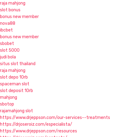
raja mahjong
slot bonus
bonus new member
nova88
ibcbet
bonus new member
sbobet
slot 5000
judi bola
situs slot thailand
raja mahjong
slot depo 10rb
spaceman slot
slot deposit 10rb
mahjong
sbotop
rajamahjong slot
https://www.drjeppson.com/our-services--treatments
https://drjoseroiz.com/especialista/
https://www.drjeppson.com/resources