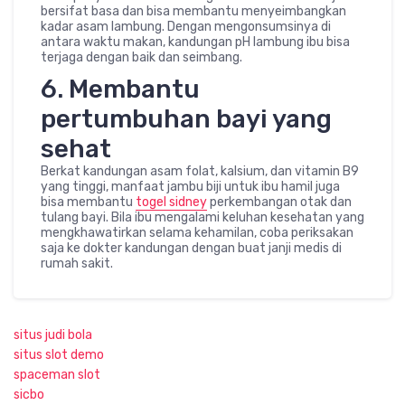
bersifat basa dan bisa membantu menyeimbangkan
kadar asam lambung. Dengan mengonsumsinya di
antara waktu makan, kandungan pH lambung ibu bisa
terjaga dengan baik dan seimbang.
6. Membantu
pertumbuhan bayi yang
sehat
Berkat kandungan asam folat, kalsium, dan vitamin B9
yang tinggi, manfaat jambu biji untuk ibu hamil juga
bisa membantu
togel sidney
perkembangan otak dan
tulang bayi. Bila ibu mengalami keluhan kesehatan yang
mengkhawatirkan selama kehamilan, coba periksakan
saja ke dokter kandungan dengan buat janji medis di
rumah sakit.
situs judi bola
situs slot demo
spaceman slot
sicbo