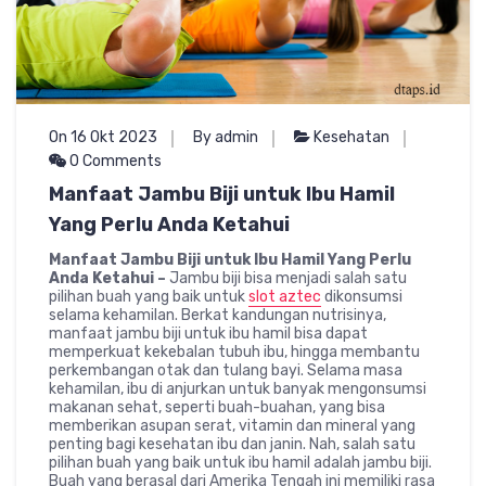
On 16 Okt 2023
By admin
Kesehatan
0 Comments
Manfaat Jambu Biji untuk Ibu Hamil
Yang Perlu Anda Ketahui
Manfaat Jambu Biji untuk Ibu Hamil Yang Perlu
Anda Ketahui –
Jambu biji bisa menjadi salah satu
pilihan buah yang baik untuk
slot aztec
dikonsumsi
selama kehamilan. Berkat kandungan nutrisinya,
manfaat jambu biji untuk ibu hamil bisa dapat
memperkuat kekebalan tubuh ibu, hingga membantu
perkembangan otak dan tulang bayi. Selama masa
kehamilan, ibu di anjurkan untuk banyak mengonsumsi
makanan sehat, seperti buah-buahan, yang bisa
memberikan asupan serat, vitamin dan mineral yang
penting bagi kesehatan ibu dan janin. Nah, salah satu
pilihan buah yang baik untuk ibu hamil adalah jambu biji.
Buah yang berasal dari Amerika Tengah ini memiliki rasa