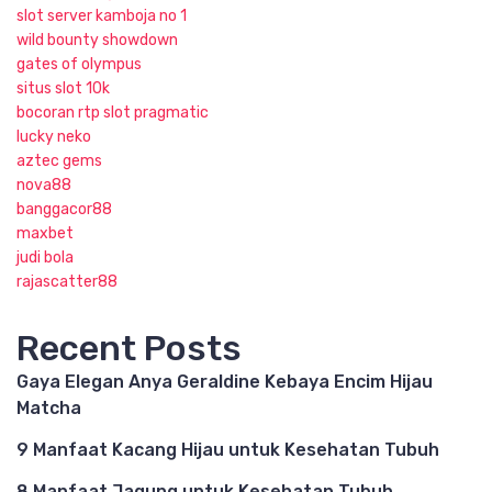
slot server kamboja no 1
wild bounty showdown
gates of olympus
situs slot 10k
bocoran rtp slot pragmatic
lucky neko
aztec gems
nova88
banggacor88
maxbet
judi bola
rajascatter88
Recent Posts
Gaya Elegan Anya Geraldine Kebaya Encim Hijau
Matcha
9 Manfaat Kacang Hijau untuk Kesehatan Tubuh
8 Manfaat Jagung untuk Kesehatan Tubuh