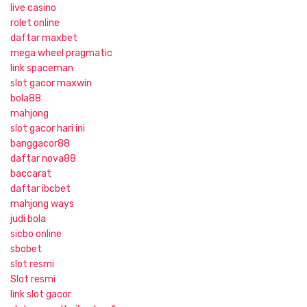
live casino
rolet online
daftar maxbet
mega wheel pragmatic
link spaceman
slot gacor maxwin
bola88
mahjong
slot gacor hari ini
banggacor88
daftar nova88
baccarat
daftar ibcbet
mahjong ways
judi bola
sicbo online
sbobet
slot resmi
Slot resmi
link slot gacor