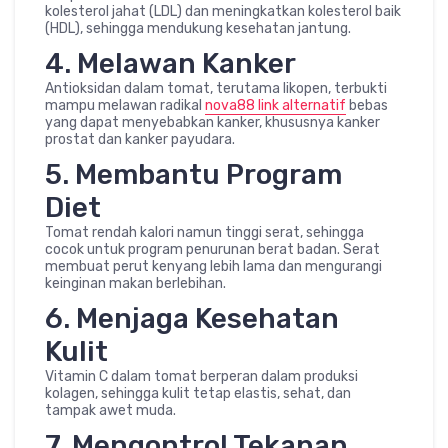
kolesterol jahat (LDL) dan meningkatkan kolesterol baik
(HDL), sehingga mendukung kesehatan jantung.
4. Melawan Kanker
Antioksidan dalam tomat, terutama likopen, terbukti
mampu melawan radikal
nova88 link alternatif
bebas
yang dapat menyebabkan kanker, khususnya kanker
prostat dan kanker payudara.
5. Membantu Program
Diet
Tomat rendah kalori namun tinggi serat, sehingga
cocok untuk program penurunan berat badan. Serat
membuat perut kenyang lebih lama dan mengurangi
keinginan makan berlebihan.
6. Menjaga Kesehatan
Kulit
Vitamin C dalam tomat berperan dalam produksi
kolagen, sehingga kulit tetap elastis, sehat, dan
tampak awet muda.
7. Mengontrol Tekanan