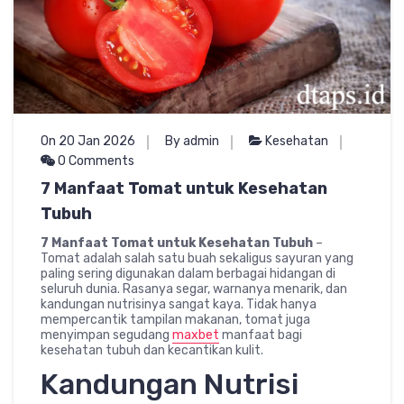
On 20 Jan 2026
By admin
Kesehatan
0 Comments
7 Manfaat Tomat untuk Kesehatan
Tubuh
7 Manfaat Tomat untuk Kesehatan Tubuh
–
Tomat adalah salah satu buah sekaligus sayuran yang
paling sering digunakan dalam berbagai hidangan di
seluruh dunia. Rasanya segar, warnanya menarik, dan
kandungan nutrisinya sangat kaya. Tidak hanya
mempercantik tampilan makanan, tomat juga
menyimpan segudang
maxbet
manfaat bagi
kesehatan tubuh dan kecantikan kulit.
Kandungan Nutrisi