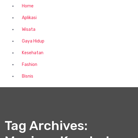
Home
Aplikasi
Wisata
Gaya Hidup
Kesehatan
Fashion
Bisnis
Tag Archives: