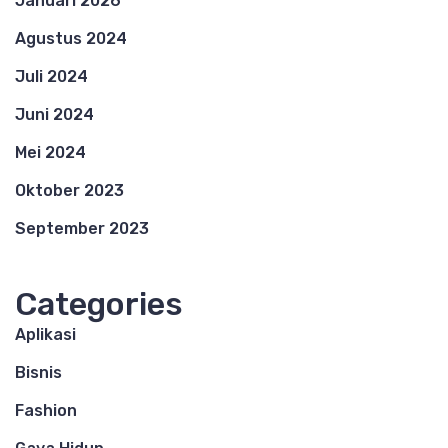
Januari 2026
Agustus 2024
Juli 2024
Juni 2024
Mei 2024
Oktober 2023
September 2023
Categories
Aplikasi
Bisnis
Fashion