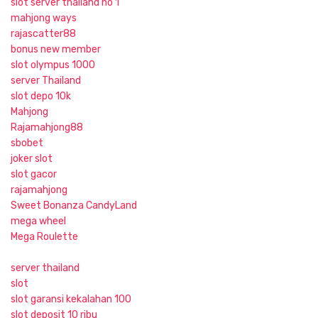
slot server thailand no 1
mahjong ways
rajascatter88
bonus new member
slot olympus 1000
server Thailand
slot depo 10k
Mahjong
Rajamahjong88
sbobet
joker slot
slot gacor
rajamahjong
Sweet Bonanza CandyLand
mega wheel
Mega Roulette
server thailand
slot
slot garansi kekalahan 100
slot deposit 10 ribu