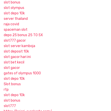
slot bonus
slot olympus
slot depo 10k
server thailand
raja covid
spaceman slot
depo 25 bonus 25 TO 5X
slot777 gacor
slot server kamboja
slot deposit 10k
slot gacor hari ini
slot bet kecil
slot gacor
gates of olympus 1000
slot depo 10k
Slot bonus
rtp
slot depo 10k
slot bonus
slot777