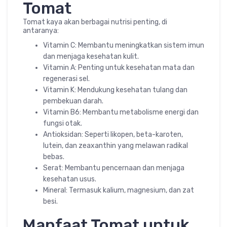
Tomat
Tomat kaya akan berbagai nutrisi penting, di
antaranya:
Vitamin C: Membantu meningkatkan sistem imun
dan menjaga kesehatan kulit.
Vitamin A: Penting untuk kesehatan mata dan
regenerasi sel.
Vitamin K: Mendukung kesehatan tulang dan
pembekuan darah.
Vitamin B6: Membantu metabolisme energi dan
fungsi otak.
Antioksidan: Seperti likopen, beta-karoten,
lutein, dan zeaxanthin yang melawan radikal
bebas.
Serat: Membantu pencernaan dan menjaga
kesehatan usus.
Mineral: Termasuk kalium, magnesium, dan zat
besi.
Manfaat Tomat untuk