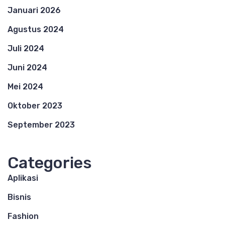
Januari 2026
Agustus 2024
Juli 2024
Juni 2024
Mei 2024
Oktober 2023
September 2023
Categories
Aplikasi
Bisnis
Fashion