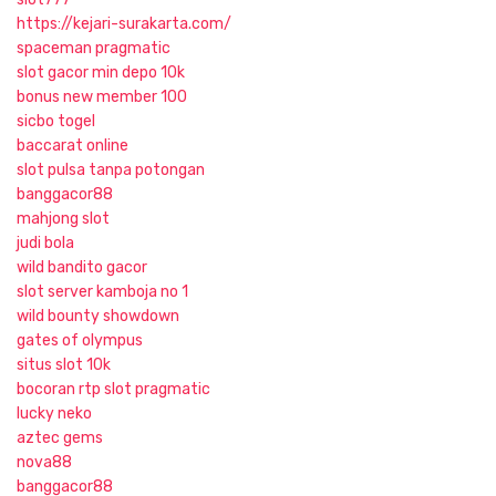
https://kejari-surakarta.com/
spaceman pragmatic
slot gacor min depo 10k
bonus new member 100
sicbo togel
baccarat online
slot pulsa tanpa potongan
banggacor88
mahjong slot
judi bola
wild bandito gacor
slot server kamboja no 1
wild bounty showdown
gates of olympus
situs slot 10k
bocoran rtp slot pragmatic
lucky neko
aztec gems
nova88
banggacor88