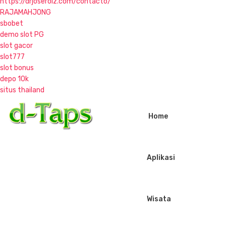
https://drjoseroiz.com/contacto/
RAJAMAHJONG
sbobet
demo slot PG
slot gacor
slot777
slot bonus
depo 10k
situs thailand
S
k
Home
i
p
t
o
Aplikasi
c
o
n
Wisata
t
e
n