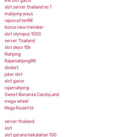
link slot gacor
slot server thailand no 1
mahjong ways
rajascatter88
bonus new member
slot olympus 1000
server Thailand
slot depo 10k
Mahjong
Rajamahjong88
sbobet
joker slot
slot gacor
rajamahjong
Sweet Bonanza CandyLand
mega wheel
Mega Roulette
server thailand
slot
slot garansi kekalahan 100