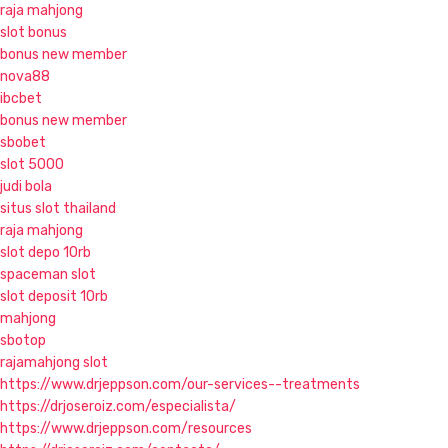
raja mahjong
slot bonus
bonus new member
nova88
ibcbet
bonus new member
sbobet
slot 5000
judi bola
situs slot thailand
raja mahjong
slot depo 10rb
spaceman slot
slot deposit 10rb
mahjong
sbotop
rajamahjong slot
https://www.drjeppson.com/our-services--treatments
https://drjoseroiz.com/especialista/
https://www.drjeppson.com/resources