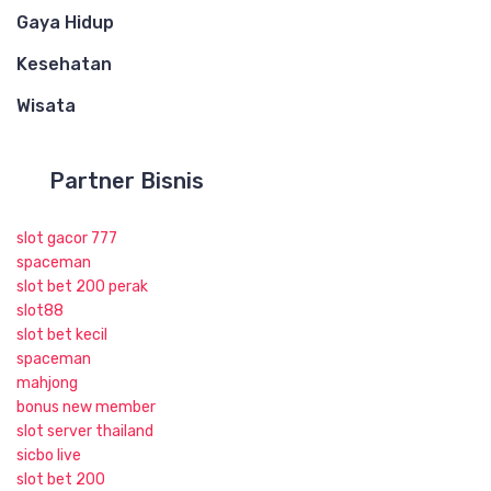
Gaya Hidup
Kesehatan
Wisata
Partner Bisnis
slot gacor 777
spaceman
slot bet 200 perak
slot88
slot bet kecil
spaceman
mahjong
bonus new member
slot server thailand
sicbo live
slot bet 200