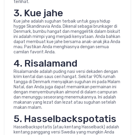
terlihat.
3. Kue jahe
Kue jahe adalah suguhan terbaik untuk gaya hidup
hygge Skandinavia Anda. Dikenal sebagai brunkager di
Denmark, bumbu hangat dan menggelitik dalam biskuit
ini adalah mimpi yang menjadi kenyataan. Anda bahkan
dapat membuat kue jahe bersama anak-anak jika Anda
mau. Pastikan Anda menghiasnya dengan semua
camilan favorit Anda.
4. Risalamand
Risalamande adalah puding nasi versi dekaden dengan
krim kental dan saus ceri hangat. Sekitar 90% rumah
tangga di Denmark menyajikan suguhan ini pada Malam
Natal, dan Anda juga dapat memainkan permainan ini
dengan menyembunyikan almond di dalam campuran
dan menunggu seseorang menemukannya. Ini adalah
makanan yang lezat dan lezat atau suguhan setelah
makan malam.
5. Hasselbackspotatis
Hasselbackspotatis (atau kentang Hasselback) adalah
kentang panggang versi Swedia yang mungkin Anda