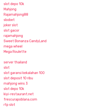
slot depo 10k
Mahjong
Rajamahjong88
sbobet
joker slot
slot gacor
rajamahjong
Sweet Bonanza CandyLand
mega wheel
Mega Roulette
server thailand
slot
slot garansi kekalahan 100
slot deposit 10 ribu
mahjong wins 3
slot depo 10k
kiyi-restaurant.net
frescurapoblana.com
rtp slot