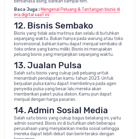
berbahasa asing, bahkan sampai film.
Baca Juga :
Mengenal Peluang & Tantangan bisnis di
era digital saat ini
12. Bisnis Sembako
Bisnis yang tidak ada matinya dan selalu di butuhkan
sepanjang waktu. Bukan hanya pada warung atau toko
konvensional, bahkan kamu dapat menjual sembako di
toko online yang kamu miliki. Bisnis ini merupakan
peluang bisnis yang menjanjikan sepanjang waktu.
13. Jualan Pulsa
Salah satu bisnis yang cukup jadi peluang untuk
menambah pendapatan kamu tahun 2023. Untuk
berjualan pulsa kamu dapat membelinya pada agen
penyedia pulsa yang besar lalu mereka akan
memberikan paket pulsa diskon. Kamu pun dapat
menjual dengan harga pasaran.
14. Admin Sosial Media
Salah satu bisnis yang cukup bagus belakang ini, yaitu
admin sosmed. Bisnis ini di butuhkan oleh beberapa
perusahaan yang menjalankan media sosial sehingga
mereka dapat lebih dekat dan berinteraksi dengan