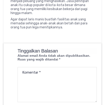
menjadi peluang yang menghasilkan. Jasa penitipan
anak itu cukup populer di kota-kota besar dimana
orang tua yang memiliki kesibukan bekerja dari pagi
hingga malam.
Agar dapat laris manis buatlah fasilitas anak yang
memadai sehingga anak-anak akan betah dan para
orang tua pun lega menitipkannya.
Tinggalkan Balasan
Alamat email Anda tidak akan dipublikasikan.
Ruas yang wajib ditandai
*
Komentar
*