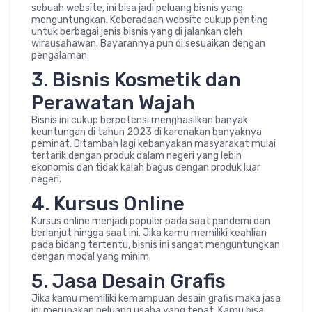
sebuah website, ini bisa jadi peluang bisnis yang
menguntungkan. Keberadaan website cukup penting
untuk berbagai jenis bisnis yang di jalankan oleh
wirausahawan. Bayarannya pun di sesuaikan dengan
pengalaman.
3. Bisnis Kosmetik dan
Perawatan Wajah
Bisnis ini cukup berpotensi menghasilkan banyak
keuntungan di tahun 2023 di karenakan banyaknya
peminat. Ditambah lagi kebanyakan masyarakat mulai
tertarik dengan produk dalam negeri yang lebih
ekonomis dan tidak kalah bagus dengan produk luar
negeri.
4. Kursus Online
Kursus online menjadi populer pada saat pandemi dan
berlanjut hingga saat ini. Jika kamu memiliki keahlian
pada bidang tertentu, bisnis ini sangat menguntungkan
dengan modal yang minim.
5. Jasa Desain Grafis
Jika kamu memiliki kemampuan desain grafis maka jasa
ini merupakan peluang usaha yang tepat. Kamu bisa