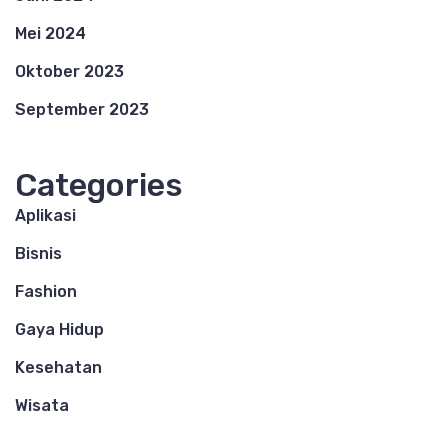
Mei 2024
Oktober 2023
September 2023
Categories
Aplikasi
Bisnis
Fashion
Gaya Hidup
Kesehatan
Wisata