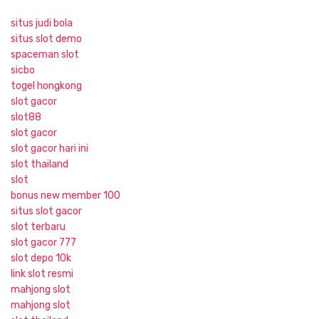
situs judi bola
situs slot demo
spaceman slot
sicbo
togel hongkong
slot gacor
slot88
slot gacor
slot gacor hari ini
slot thailand
slot
bonus new member 100
situs slot gacor
slot terbaru
slot gacor 777
slot depo 10k
link slot resmi
mahjong slot
mahjong slot