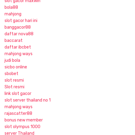
slot gacor maxwin
bola88
mahjong
slot gacor hari ini
banggacor88
daftar nova88
baccarat
daftar ibcbet
mahjong ways
judi bola
sicbo online
sbobet
slot resmi
Slot resmi
link slot gacor
slot server thailand no 1
mahjong ways
rajascatter88
bonus new member
slot olympus 1000
server Thailand