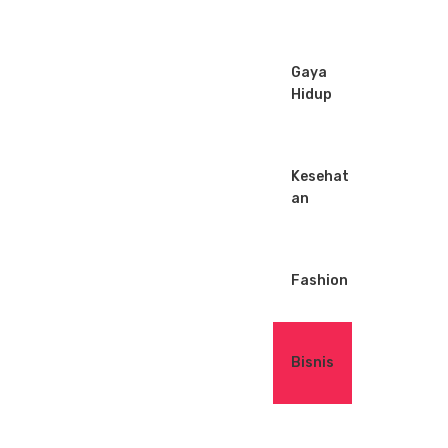
e
n
t
Gaya
Hidup
Kesehat
an
Fashion
Bisnis