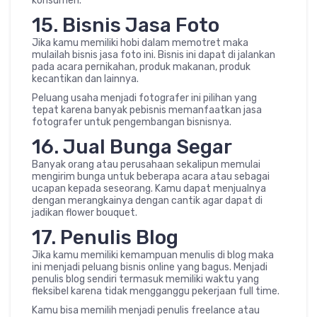
konsumen.
15. Bisnis Jasa Foto
Jika kamu memiliki hobi dalam memotret maka
mulailah bisnis jasa foto ini. Bisnis ini dapat di jalankan
pada acara pernikahan, produk makanan, produk
kecantikan dan lainnya.
Peluang usaha menjadi fotografer ini pilihan yang
tepat karena banyak pebisnis memanfaatkan jasa
fotografer untuk pengembangan bisnisnya.
16. Jual Bunga Segar
Banyak orang atau perusahaan sekalipun memulai
mengirim bunga untuk beberapa acara atau sebagai
ucapan kepada seseorang. Kamu dapat menjualnya
dengan merangkainya dengan cantik agar dapat di
jadikan flower bouquet.
17. Penulis Blog
Jika kamu memiliki kemampuan menulis di blog maka
ini menjadi peluang bisnis online yang bagus. Menjadi
penulis blog sendiri termasuk memiliki waktu yang
fleksibel karena tidak mengganggu pekerjaan full time.
Kamu bisa memilih menjadi penulis freelance atau