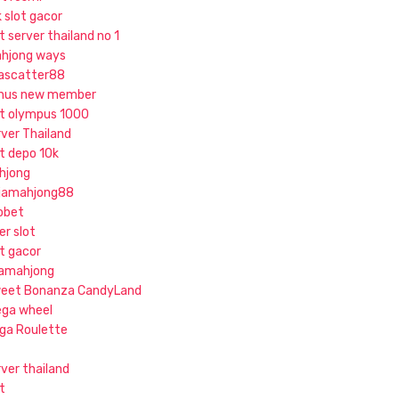
k slot gacor
t server thailand no 1
hjong ways
jascatter88
nus new member
ot olympus 1000
rver Thailand
ot depo 10k
hjong
jamahjong88
obet
er slot
ot gacor
jamahjong
eet Bonanza CandyLand
ga wheel
ga Roulette
rver thailand
t