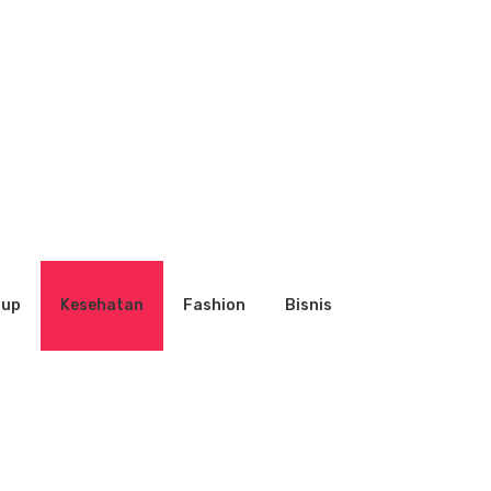
dup
Kesehatan
Fashion
Bisnis