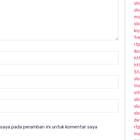
sl
slo
ma
sl
ki
fr
rtp
ib
ht
ht
St
sl
ma
sit
slo
sl
slo
da
 saya pada peramban ini untuk komentar saya
rtp
ma