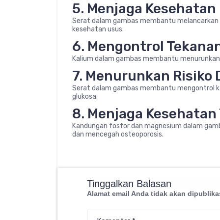
5. Menjaga Kesehatan
Serat dalam gambas membantu melancarkan s
kesehatan usus.
6. Mengontrol Tekana
Kalium dalam gambas membantu menurunkan t
7. Menurunkan Risiko 
Serat dalam gambas membantu mengontrol k
glukosa.
8. Menjaga Kesehatan
Kandungan fosfor dan magnesium dalam gamb
dan mencegah osteoporosis.
Tinggalkan Balasan
Alamat email Anda tidak akan dipublika