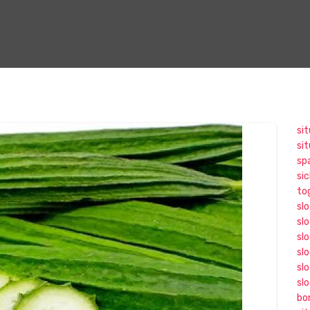
sit
si
sp
si
to
sl
sl
sl
slo
slo
slo
bo