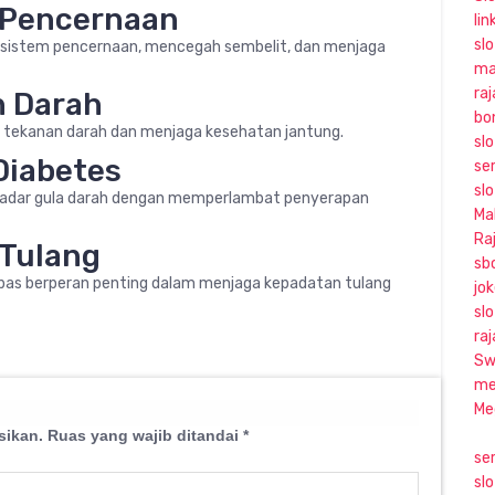
 Pencernaan
lin
slo
istem pencernaan, mencegah sembelit, dan menjaga
ma
ra
n Darah
bo
ekanan darah dan menjaga kesehatan jantung.
sl
Diabetes
se
sl
adar gula darah dengan memperlambat penyerapan
Ma
Ra
 Tulang
sb
as berperan penting dalam menjaga kepadatan tulang
jok
sl
ra
Sw
me
Me
sikan.
Ruas yang wajib ditandai
*
se
slo