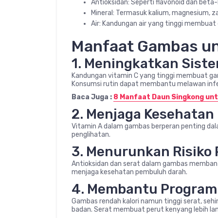
Antioksidan: Seperti flavonoid dan beta
Mineral: Termasuk kalium, magnesium, zat
Air: Kandungan air yang tinggi membua
Manfaat Gambas un
1. Meningkatkan Sist
Kandungan vitamin C yang tinggi membuat g
Konsumsi rutin dapat membantu melawan inf
Baca Juga :
8 Manfaat Daun Singkong un
2. Menjaga Kesehatan
Vitamin A dalam gambas berperan penting da
penglihatan.
3. Menurunkan Risiko
Antioksidan dan serat dalam gambas membantu
menjaga kesehatan pembuluh darah.
4. Membantu Program 
Gambas rendah kalori namun tinggi serat, seh
badan. Serat membuat perut kenyang lebih la