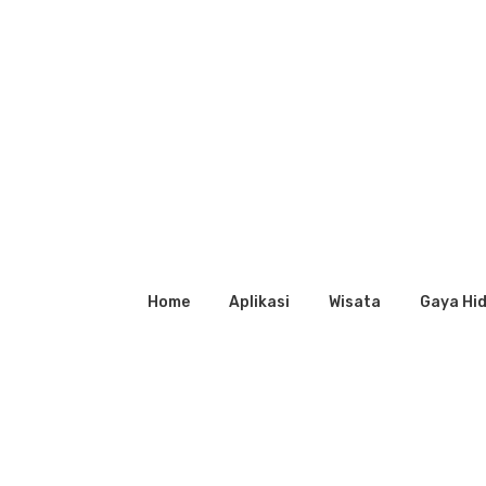
Home
Aplikasi
Wisata
Gaya Hi