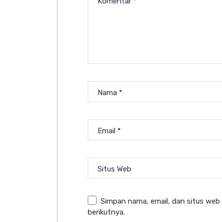
Komentar
*
Nama
*
Email
*
Situs Web
Simpan nama, email, dan situs web
berikutnya.