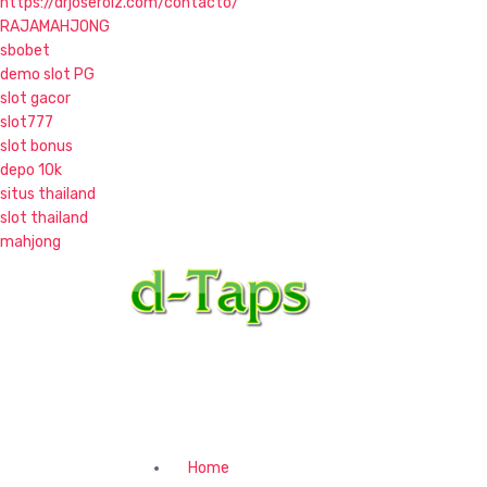
https://drjoseroiz.com/contacto/
RAJAMAHJONG
sbobet
demo slot PG
slot gacor
slot777
slot bonus
depo 10k
situs thailand
slot thailand
mahjong
S
k
i
p
t
o
c
o
n
Home
t