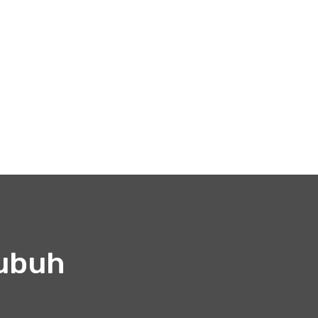
Tubuh