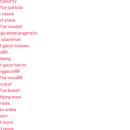
ld Bounty
tar judi bola
e casino
et online
ftar maxbet
ga wheel pragmatic
nk spaceman
ot gacor maxwin
la88
hjong
t gacor hari ini
nggacor88
ftar nova88
ccarat
ftar ibcbet
hjong ways
i bola
bo online
obet
ot resmi
ot resmi