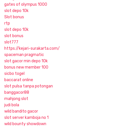
gates of olympus 1000
slot depo 10k
Slot bonus
rtp
slot depo 10k
slot bonus
slot777
https://kejari-surakarta.com/
spaceman pragmatic
slot gacor min depo 10k
bonus new member 100
sicbo togel
baccarat online
slot pulsa tanpa potongan
banggacor88
mahjong slot
judi bola
wild bandito gacor
slot server kamboja no 1
wild bounty showdown