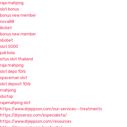
raja mahjong
slot bonus
bonus new member
nova88
ibcbet
bonus new member
sbobet
slot 5000
judi bola
situs slot thailand
raja mahjong
slot depo 10rb
spaceman slot
slot deposit 10rb
mahjong
sbotop
rajamahjong slot
https://www.drjeppson.com/our-services--treatments
https://drjoseroiz.com/especialista/
https://www.drjeppson.com/resources