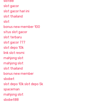
slot88
slot gacor
slot gacor hari ini
slot thailand
slot
bonus new member 100
situs slot gacor
slot terbaru
slot gacor 777
slot depo 10k
link slot resmi
mahjong slot
mahjong slot
slot thailand
bonus new member
sbobet
slot depo 10k
slot depo 5k
spaceman
mahjong slot
sbobet88