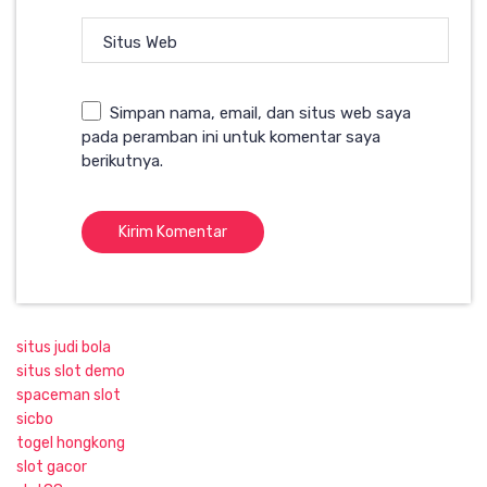
Situs Web
Simpan nama, email, dan situs web saya
pada peramban ini untuk komentar saya
berikutnya.
situs judi bola
situs slot demo
spaceman slot
sicbo
togel hongkong
slot gacor