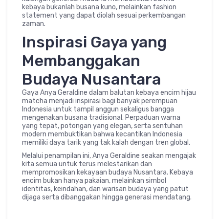
kebaya bukanlah busana kuno, melainkan fashion
statement yang dapat diolah sesuai perkembangan
zaman.
Inspirasi Gaya yang
Membanggakan
Budaya Nusantara
Gaya Anya Geraldine dalam balutan kebaya encim hijau
matcha menjadi inspirasi bagi banyak perempuan
Indonesia untuk tampil anggun sekaligus bangga
mengenakan busana tradisional. Perpaduan warna
yang tepat, potongan yang elegan, serta sentuhan
modern membuktikan bahwa kecantikan Indonesia
memiliki daya tarik yang tak kalah dengan tren global.
Melalui penampilan ini, Anya Geraldine seakan mengajak
kita semua untuk terus melestarikan dan
mempromosikan kekayaan budaya Nusantara. Kebaya
encim bukan hanya pakaian, melainkan simbol
identitas, keindahan, dan warisan budaya yang patut
dijaga serta dibanggakan hingga generasi mendatang.