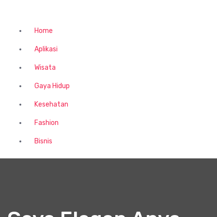
Home
Aplikasi
Wisata
Gaya Hidup
Kesehatan
Fashion
Bisnis