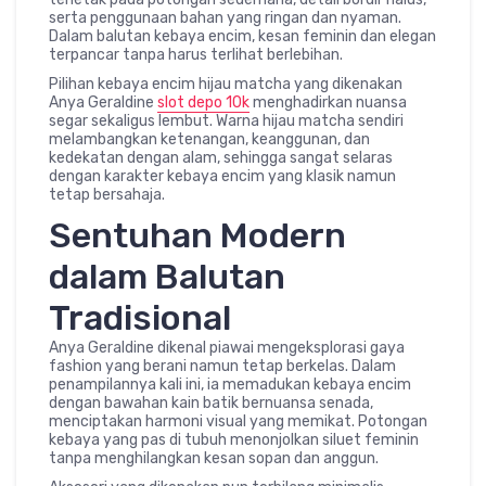
serta penggunaan bahan yang ringan dan nyaman.
Dalam balutan kebaya encim, kesan feminin dan elegan
terpancar tanpa harus terlihat berlebihan.
Pilihan kebaya encim hijau matcha yang dikenakan
Anya Geraldine
slot depo 10k
menghadirkan nuansa
segar sekaligus lembut. Warna hijau matcha sendiri
melambangkan ketenangan, keanggunan, dan
kedekatan dengan alam, sehingga sangat selaras
dengan karakter kebaya encim yang klasik namun
tetap bersahaja.
Sentuhan Modern
dalam Balutan
Tradisional
Anya Geraldine dikenal piawai mengeksplorasi gaya
fashion yang berani namun tetap berkelas. Dalam
penampilannya kali ini, ia memadukan kebaya encim
dengan bawahan kain batik bernuansa senada,
menciptakan harmoni visual yang memikat. Potongan
kebaya yang pas di tubuh menonjolkan siluet feminin
tanpa menghilangkan kesan sopan dan anggun.