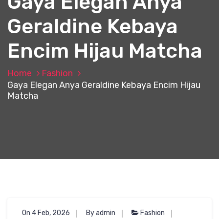
Gaya Elegan Anya
Geraldine Kebaya
Encim Hijau Matcha
Home
Fashion
Gaya Elegan Anya Geraldine Kebaya Encim Hijau
Matcha
On 4 Feb, 2026
By admin
Fashion