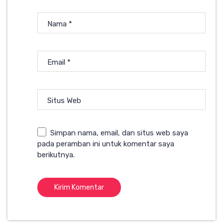
Nama
*
Email
*
Situs Web
Simpan nama, email, dan situs web saya
pada peramban ini untuk komentar saya
berikutnya.