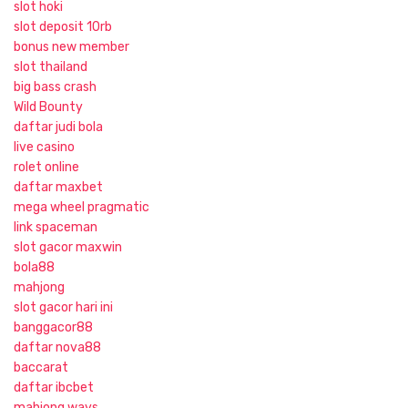
slot hoki
slot deposit 10rb
bonus new member
slot thailand
big bass crash
Wild Bounty
daftar judi bola
live casino
rolet online
daftar maxbet
mega wheel pragmatic
link spaceman
slot gacor maxwin
bola88
mahjong
slot gacor hari ini
banggacor88
daftar nova88
baccarat
daftar ibcbet
mahjong ways