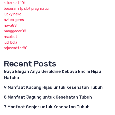
situs slot 10k
bocoran rtp slot pragmatic
lucky neko
aztec gems
nova88
banggacor88
maxbet
judi bola
rajascatter88
Recent Posts
Gaya Elegan Anya Geraldine Kebaya Encim Hijau
Matcha
9 Manfaat Kacang Hijau untuk Kesehatan Tubuh
8 Manfaat Jagung untuk Kesehatan Tubuh
7 Manfaat Genjer untuk Kesehatan Tubuh