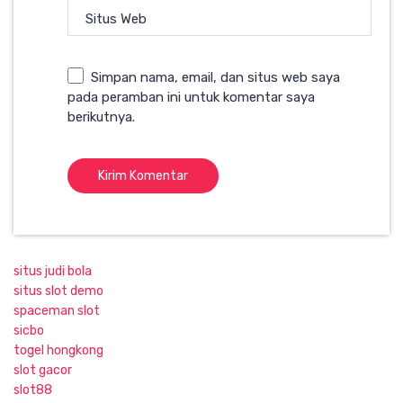
Situs Web
Simpan nama, email, dan situs web saya
pada peramban ini untuk komentar saya
berikutnya.
situs judi bola
situs slot demo
spaceman slot
sicbo
togel hongkong
slot gacor
slot88