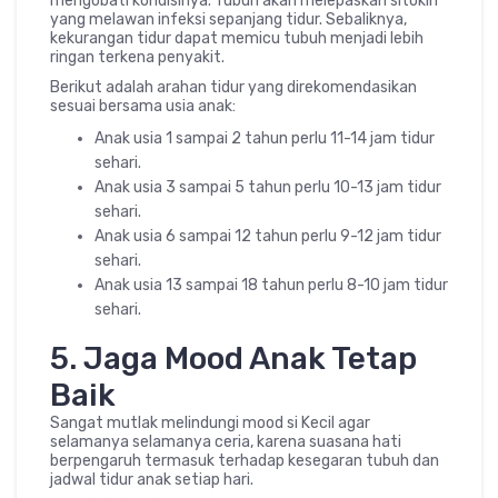
mengobati kondisinya. Tubuh akan melepaskan sitokin
yang melawan infeksi sepanjang tidur. Sebaliknya,
kekurangan tidur dapat memicu tubuh menjadi lebih
ringan terkena penyakit.
Berikut adalah arahan tidur yang direkomendasikan
sesuai bersama usia anak:
Anak usia 1 sampai 2 tahun perlu 11-14 jam tidur
sehari.
Anak usia 3 sampai 5 tahun perlu 10-13 jam tidur
sehari.
Anak usia 6 sampai 12 tahun perlu 9-12 jam tidur
sehari.
Anak usia 13 sampai 18 tahun perlu 8-10 jam tidur
sehari.
5. Jaga Mood Anak Tetap
Baik
Sangat mutlak melindungi mood si Kecil agar
selamanya selamanya ceria, karena suasana hati
berpengaruh termasuk terhadap kesegaran tubuh dan
jadwal tidur anak setiap hari.