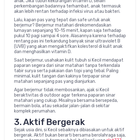
anak. Jika tubuh kekurangan vitamin D, selain
perkembangan badannya terhambat, anak termasuk
akan lebih rentan terhadap infeksi virus atau bakteri.
Lalu, kapan pas yang tepat dan safe untuk anak
berjemur? Berjemur matahari direkomendasikan
lumayan sepanjang 10-15 menit, kapan saja terhadap
pukul 10 pagi sampai 4 sore. Alasannya karena terhadap
rentang pas ini terkandung banyak sinar ultraviolet B
(UVB) yang akan mengaktifkan kolesterol di kulit anak
dan menghasilkan vitamin D.
Saat berjemur, usahakan kulit tubuh si Kecil mendapat
paparan segera dari sinar matahari tanpa terkendala
tabir surya serta pakaian dan topi yang tebal. Paling
minimal, kulit tangan dan kakinya terpapar sinar
matahari sepanjang pas yang dianjurkan.
Agar berjemur tidak membosankan, ajak si Kecil
beraktivitas di outdoor agar terkena paparan sinar
matahari yang cukup. Misalnya bersama bersepeda,
bermain bola, atau sekadar jalan-jalan di sekitar
komplek perumahan.
3. Aktif Bergerak
Sejak usia dini, si Kecil sebaiknya dibiasakan untuk aktif
bergerak. Aktif bukan berarti bersama berolahraga saja,